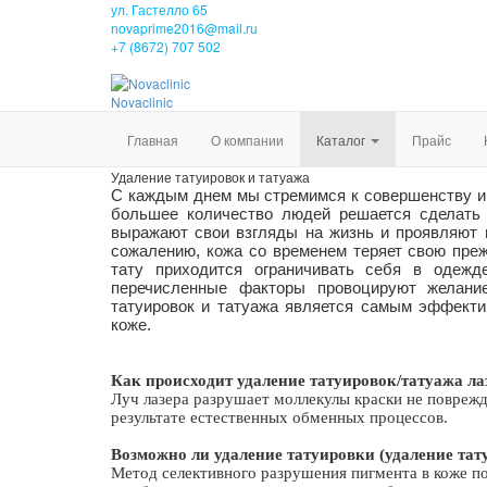
ул. Гастелло 65
novaprime2016@mail.ru
+7 (8672) 707 502
Nova
clinic
Главная
О компании
Каталог
Прайс
Удаление татуировок и татуажа
С каждым днем мы стремимся к совершенству и 
большее количество людей решается сделать 
выражают свои взгляды на жизнь и проявляют и
сожалению, кожа со временем теряет свою преж
тату приходится ограничивать себя в одежд
перечисленные факторы провоцируют желани
татуировок и татуажа является самым эффект
коже.
Как происходит удаление татуировок/татуажа л
Луч лазера разрушает моллекулы краски не поврежд
результате естественных обменных процессов.
Возможно ли удаление татуировки (удаление та
Метод селективного разрушения пигмента в коже по