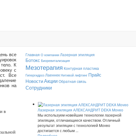
ень все
Главная
Лазерная эпиляция
О компании
Ботокс
уировок
Биоревитализация
тело. К
Мезотерапия
Контурная пластика
овеку с
Прайс
Лаеннек
ст. Все
Гипергидроз
Нитивой лифтинг
Акции
даление
Новости
Обратная связь
нков на
Сотрудники
Лазерная эпиляция АЛЕКСАНДРИТ DEKA Moveo
и в
Мы используем новейшие технологии лазерной
эпиляции, отличающиеся качеством. Отличный
результат эпиляции с технологией Moveo
достигается с любым ...
азальной
Подробнее