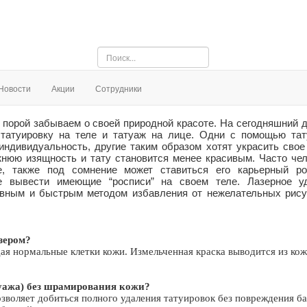
Искать...
Новости
Акции
Сотрудники
порой забываем о своей природной красоте. На сегодняшний д
татуировку на теле и татуаж на лице. Одни с помощью тат
ндивидуальность, другие таким образом хотят украсить свое 
нюю изящность и тату становится менее красивым. Часто чел
е, также под сомнение может ставиться его карьерный ро
е вывести имеющие “росписи” на своем теле. Лазерное у
ивным и быстрым методом избавления от нежелательных рису
азером?
ая нормальные клетки кожи. Измельченная краска выводится из кож
туажа) без шрамирования кожи?
зволяет добиться полного удаления татуировок без повреждения б