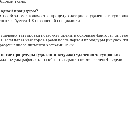
убцовой ткани.
е одной процедуры?
 необходимое количество процедур лазерного удаления татуировк
того требуется 4-8 посещений специалиста.
 удаления татуировки позволяет оценить основные факторы, опре
ся, если через некоторое время после первой процедуры рисунок по
 разрушенного пигмента клетками кожи.
 после процедуры (удаления татуажа) удаления татуировки
?
падание ультрафиолета на область терапии не менее чем 4 недели.