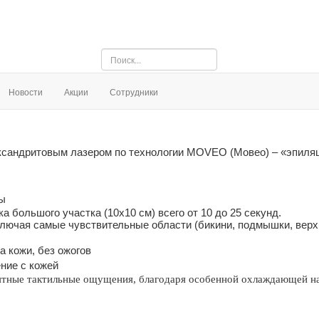
Искать...
Новости
Акции
Сотрудники
сандритовым лазером по технологии MOVEO (Мовео) – «эпиля
ры
а большого участка (10х10 см) всего от 10 до 25 секунд.
ключая самые чувствительные области (бикини, подмышки, вер
а кожи, без ожогов
ние с кожей
ятные тактильные ощущения, благодаря особенной охлаждающей на