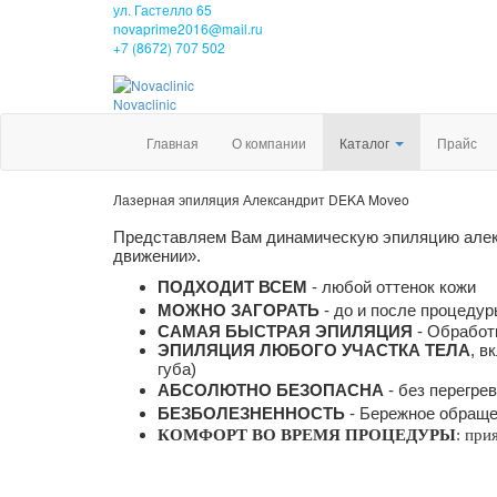
ул. Гастелло 65
novaprime2016@mail.ru
+7 (8672) 707 502
Nova
clinic
Главная
О компании
Каталог
Прайс
Лазерная эпиляция Александрит DEKA Moveo
Представляем Вам динамическую эпиляцию алек
движении».
ПОДХОДИТ ВСЕМ
-
любой оттенок кожи
МОЖНО ЗАГОРАТЬ
-
до и после процеду
САМАЯ БЫСТРАЯ ЭПИЛЯЦИЯ
- Обработк
ЭПИЛЯЦИЯ ЛЮБОГО УЧАСТКА ТЕЛА
, в
губа)
АБСОЛЮТНО БЕЗОПАСНА
-
без перегрев
БЕЗБОЛЕЗНЕННОСТЬ
-
Бережное обраще
КОМФОРТ ВО ВРЕМЯ ПРОЦЕДУРЫ
: при