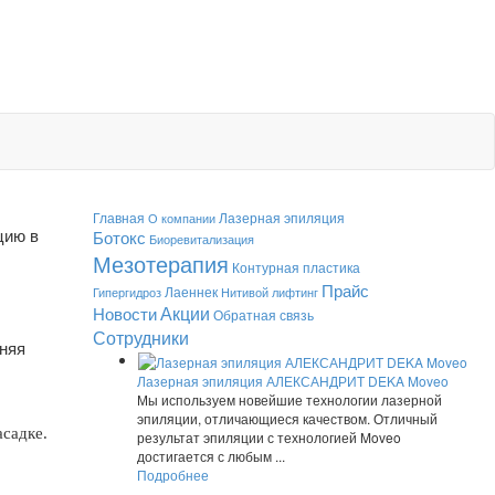
Главная
Лазерная эпиляция
О компании
Ботокс
цию в
Биоревитализация
Мезотерапия
Контурная пластика
Прайс
Лаеннек
Гипергидроз
Нитивой лифтинг
Акции
Новости
Обратная связь
Сотрудники
хняя
Лазерная эпиляция АЛЕКСАНДРИТ DEKA Moveo
Мы используем новейшие технологии лазерной
эпиляции, отличающиеся качеством. Отличный
садке.
результат эпиляции с технологией Moveo
достигается с любым ...
Подробнее