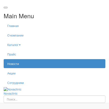
Main Menu
Главная
О компании
Каталог
Прайс
Новости
Акции
Сотрудники
Nova
clinic
Искать...