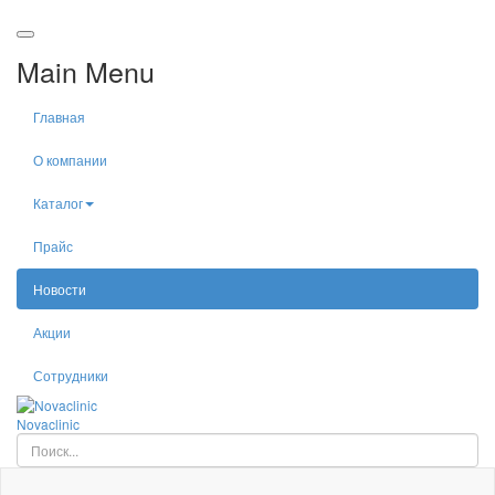
Main Menu
Главная
О компании
Каталог
Прайс
Новости
Акции
Сотрудники
Nova
clinic
Искать...