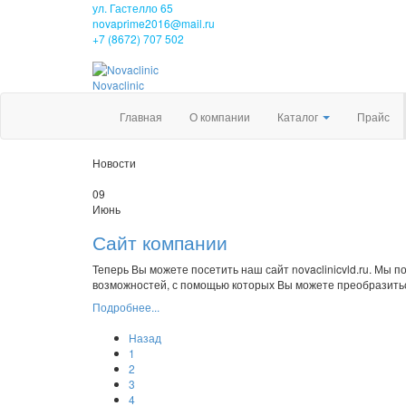
ул. Гастелло 65
novaprime2016@mail.ru
+7 (8672) 707 502
Nova
clinic
Главная
О компании
Каталог
Прайс
Новости
09
Июнь
Сайт компании
Теперь Вы можете посетить наш сайт novaclinicvld.ru. Мы
возможностей, с помощью которых Вы можете преобразить
Подробнее...
Назад
1
2
3
4