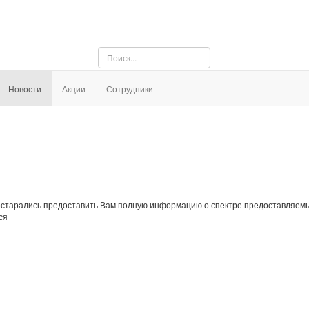
Искать...
Новости
Акции
Сотрудники
 постарались предоставить Вам полную информацию о спектре предоставляемы
ся